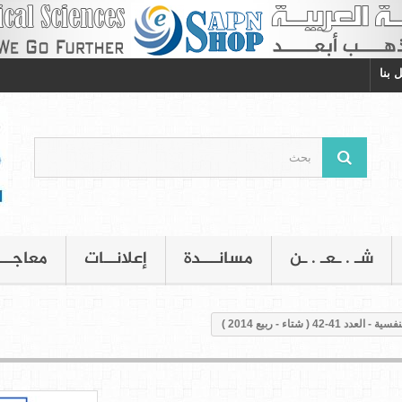
 بنا
شـ . ـعـ . ـن
مسانـــدة
إعلانــات
معاجــ
42 ( شتاء - ربيع 2014 )