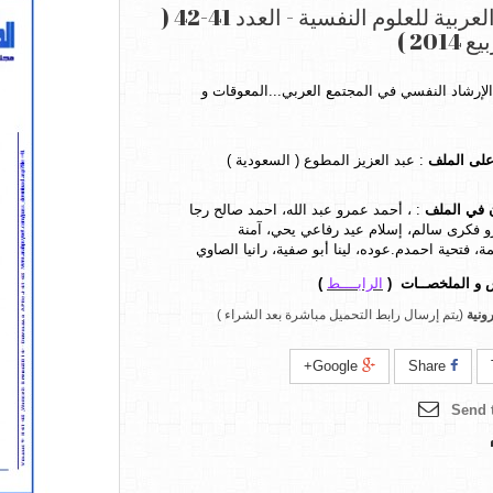
المجلة العربية للعلوم النفسية - العدد 41-42 (
201 )
الإرشاد النفسي في المجتمع العربي...المعوقات و
لى الملف
: عبد العزيز المطوع ( السعودية )
 في الملف
:
، أحمد عمرو عبد الله، احمد صالح رجا
و فكرى سالم، إسلام عيد رفاعي يحي، آمنة
، فتحية احمدم.عوده، لينا أبو صفية، رانيا الصاوي
س و الملخصــات
(
الرابــــط
)
ونية
(يتم إرسال رابط التحميل مباشرة بعد الشراء )
Google+
Share
Send t