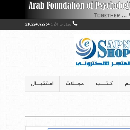
اتصل بنا الآن:
+21622407275
ـم
كـتـــب
مجــلات
استقبــال