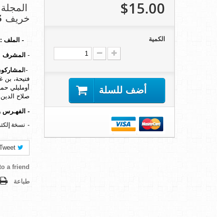
$15.00
خريف 2015 )
الكمية
-
الملف
:
-
المشرف
ع
-
ا
لمشاركون
فتيحة، بن غ
أومليلي حم
أضف للسلة
صلاح الدين.
-
الفهـرس و
-
نسخة إلكتر
Tweet
o a friend
طباعة