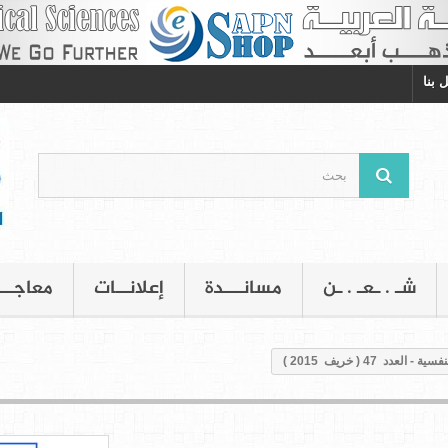
 بنا
شـ . ـعـ . ـن
مسانـــدة
إعلانــات
معاجــ
عدد 47 ( خريف 2015 )