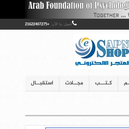
اتصل بنا الآن:
+21622407275
ـم
كـتـــب
مجــلات
استقبــال