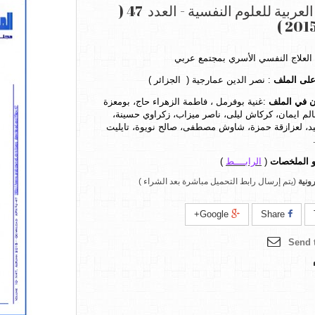
المجلة العربية للعلوم النفسية - العدد 47 (
العلاج النفسي الأسري بمجتمع عربي
لى الملف
:
نصر الدين عمارجية
( الجزائر )
 في الملف
:غنية بوفرمل ، فاطمة الزهراء حاج، بومعزة
الم ايمان، كركاش ليلى، ناصر ميزاب، زكراوي حسينة،
يد، لعزازقة حمزة، شاوش مصطفى، صالح نويوة، تايليت
 الملخصات
(
الرابــــط
)
ونية
(يتم إرسال رابط التحميل مباشرة بعد الشراء )
Google+
Share
Send t