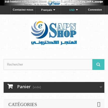
Contactez-nous
Connexion
Français
USD
Panier
(vide)
CATÉGORIES