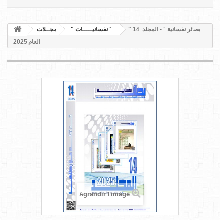
" بصائر نفسانية " - المجلد 14
" نفسانيـــــات "
مجــلات
العام 2025
Agrandir l'image