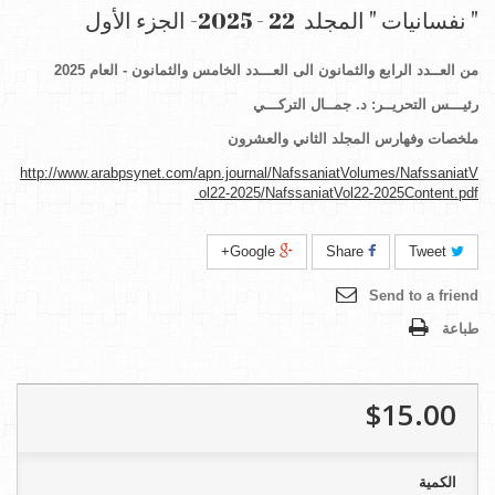
" نفسانيات " المجلد 22 - 2025- الجزء الأول
من العــدد
الرابع
و
الثمانون
الى العـــدد الخامس
والثمانون
- العام
2025
رئيـــس التحريــر: د. جمــال التركـــي
ملخصات وفهارس المجلد
ا
لثاني
و
العشرون
http://www.arabpsynet.com/apn.journal/NafssaniatVolumes/NafssaniatV
ol22-2025/NafssaniatVol22-2025Content.pdf
Google+
Share
Tweet
Send to a friend
طباعة
$15.00
الكمية