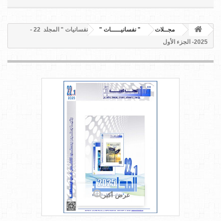
مجــلات
" نفسانيـــــات "
" نفسانيات " المجلد 22 -
2025- الجزء الأول
عرض أكبر