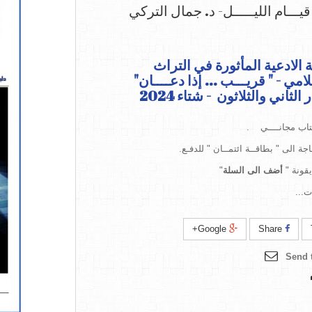
قيـــام الليـــــل- د. جمال التركي
الادعية المأثورة في التراث
امي - " قريـــب ... إذا دعــــان"
 الثاني والثلاثون - شتاء 2024
تاب مجانــــي
.
ة الى " بطاقــة ائتمــان " للدفـع
.
قونة
"
أضف الى السلة
"
ات
...
Google+
Share
Send t