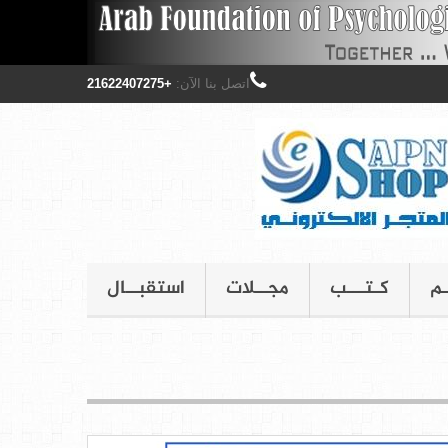
اتصل بنا الآن:
+21622407275
ـم
كـتـــب
مجــلات
استقبــال