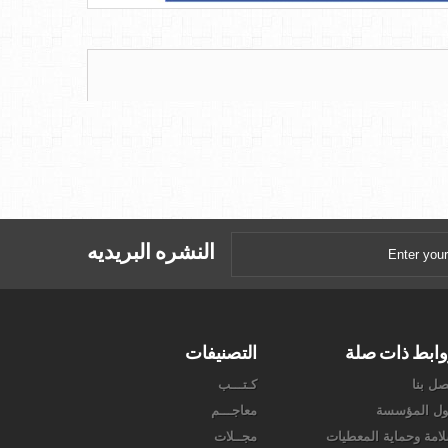
النشره البريديه
ابط ذات صلة
التصنيفات
صل بنا
كـتـــب
ل المؤسسة
معاجـــم
امة وحماية المعطيات
مجــلات