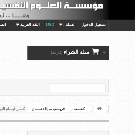
تسجيل الدخول
العملة :
USD
اللغة العربية
اتصل
سلة الشراء
(فارغة)
كـتـــب
قريـــب ... إذا دعــــان
أذكـــار قيـــام الل