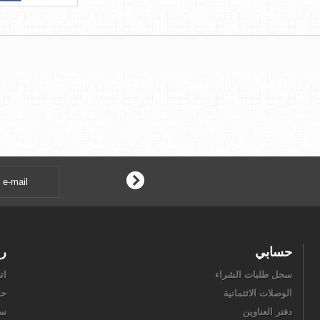
حسابي
رو
سجل طلبات الشراء
ات
الوصلات الائتمانية
حو
دفتر العناوين
سل