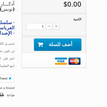
$0.00
أذكـــار 
(تونس)
الكمية
-
سلسلة 
العرباسل
- الإصدار
أضف للسلة
تحميــل الك
لن تكون بحاج
انقر على اي
اتبع التعليم
Tweet
o a friend
طباعة