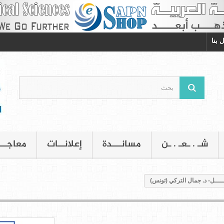
 بنا
شـ . ـعـ . ـن
مسانـــدة
إعلانــات
معاجــ
يـــــل- د. جمال التركي (تونس)