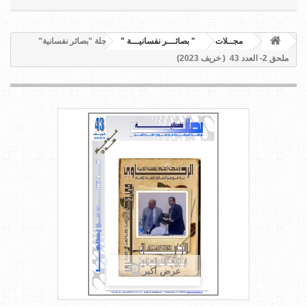
مجــلات
" بصائـــر نفسانيـــة "
مجلة "بصائر نفسانية"
ملحق 2- العدد 43 ( خريف 2023)
عرض أكبر