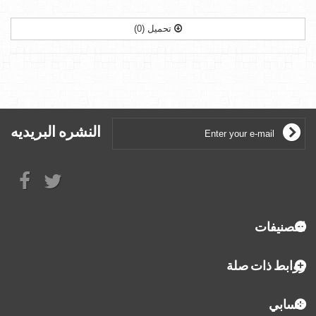
تحميل (0)
النشره البريديه
التصنيفات
روابط ذات صلة
حسابي