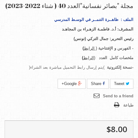
مجلة "بصائر نفسانية"العدد 40 ( شتاء 2022-2023)
الملف : ظاهــرة التنمــر في الوسـط المدرسي
المشرف: أ.د.
فاطمـة الزهـراء بن المجاهـد
رئيس التحرير
:
جمال التركي (تونس)
-
الفهرس و الإفتتاحية
( الرابط
)
ملخصات كامل
العدد
(الرابط
)
-
نسخة إلكترونية
)يتم إرسال رابط التحميل مباشرة بعد الشراء(
Google+
Share
Tweet
Send to a friend
طباعة
$8.00