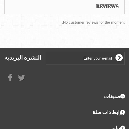
REVIEWS
No customer reviews for the moment.
النشره البريديه
التصنيفات
روابط ذات صلة
حسابي