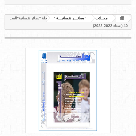
مجــلات
" بصائـــر نفسانيـــة "
مجلة "بصائر نفسانية"العدد
40 ( شتاء 2022-2023)
عرض أكبر