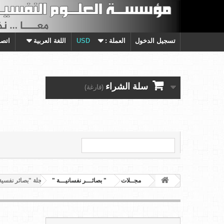
تسجيل الدخول
العملة :
USD
اللغة العربية
اتصل
سلة الشراء
(فارغة)
مجــلات
" بصائـــر نفسانيـــة "
مجلة "بصائر نفسية" - العدد 05 (خ