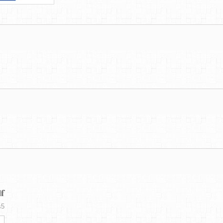
df
5.