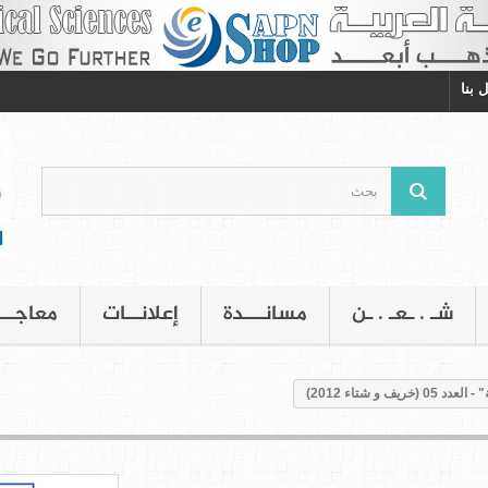
 بنا
شـ . ـعـ . ـن
مسانـــدة
إعلانــات
معاجــ
ريف و شتاء 2012)