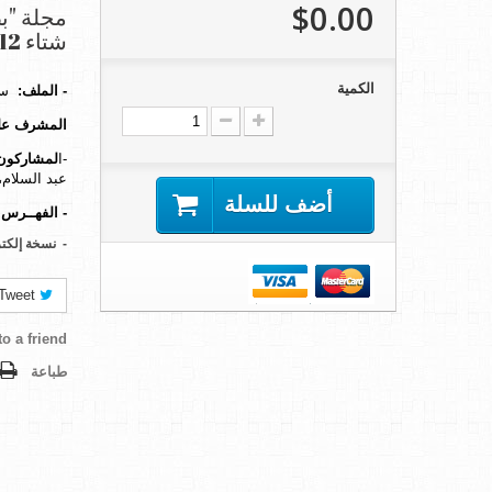
$0.00
شتاء 2012)
الكمية
-
الملف:
سي
المشرف
عل
-ا
لمشاركون
عبد السلام
أضف للسلة
-
الفهــرس 
-
نسخة إلكتر
Tweet
o a friend
طباعة