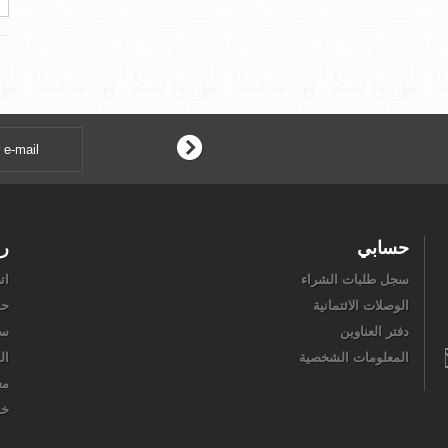
حسابي
رو
سجل طلبات الشراء
ات
الوصلات الائتمانية
حو
دفتر العناوين
سل
المعلومات الشخصية
ال
مع
خر