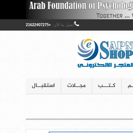
اتصل بنا الآن:
+21622407275
ـم
كـتـــب
مجــلات
استقبــال