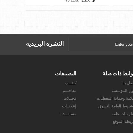
تحميل (3.11M)
النشره البريديه
ابط ذات صلة
التصنيفات
صل بنا
كـتـــب
ل المؤسسة
معاجـــم
امة وحماية المعطيات
مجــلات
شروط العامة للتسوق
إعلانــات
لومـات عامة
مسانـــدة
يطة الموقع