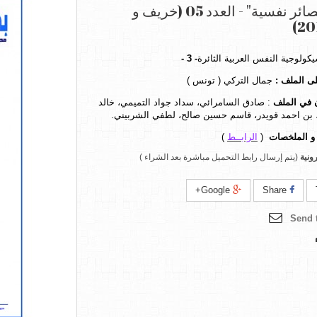
مجلة "بصائر نفسية" - العدد 05 (خريف و
كولوجية النفس العربية الثائرة
- 3 -
ى الملف
:
جمال التركي ( تونس )
 في الملف
: صادق السامرائي، سداد جواد التميمي، خالد
، بن احمد قويدر، قاسم حسين صالح، لطفي الشربيني.
و الملخصات
(
الرابــط
)
ونية
(يتم إرسال رابط التحميل مباشرة بعد الشراء )
Google+
Share
Send t