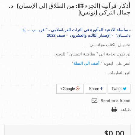
أذكار قرآنية (الجزء 13: من الطلاق إلى الإنسان)- د.
جمال التركي (تونس(
-
سلسلة الادعية المأثورة في التراث العرباسلامي - " قريـــب ... إذا
دعــــان" - الإصدار الثالث و
العشرون
- صيف 2022
تحميــل الكتاب مجانــــي .
لن تكون بحاجة الى " بطاقــة ائتمــان " للدفـع.
انقر على ايقونة "
أضف الى السلة
"
اتبع التعليمات...
Google+
Share
Tweet
Send to a friend
طباعة
$0.00