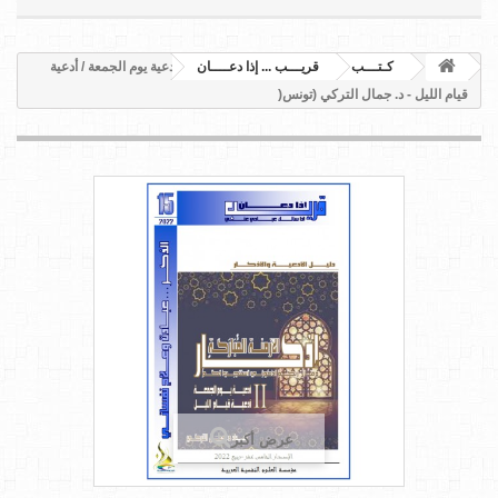
كـتـــب
قريـــب ... إذا دعــــان
أدعية يوم الجمعة / أدعية
قيام الليل - د. جمال التركي (تونس(
عرض أكبر