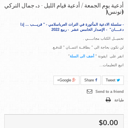
أدعية يوم الجمعة / أدعية قيام الليل - د. جمال التركي
(تونس(
-
سلسلة الادعية المأثورة في التراث العرباسلامي - " قريـــب ... إذا
دعــــان" - الإصدار
الخامس عشر
-
ربيع 2022
تحميــل الكتاب مجانــــي .
لن تكون بحاجة الى " بطاقــة ائتمــان " للدفـع.
انقر على ايقونة "
أضف الى السلة
"
اتبع التعليمات...
Google+
Share
Tweet
Send to a friend
طباعة
$0.00