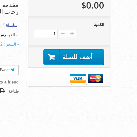
$0.00
مقدمة ف
رحاب ال
الكمية
سلسلة " ال
-
الفهــرس
- السعر : 12 دولار
أضف للسلة
Tweet
o a friend
طباعة