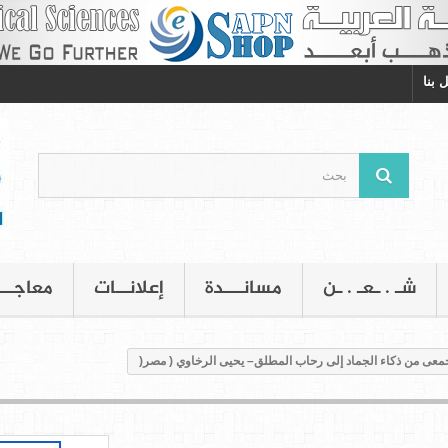
 بنا
شـ . ـعـ . ـن
مسانـــدة
إعلانــات
معاجــ
جمعى من ذكاء الجماد إلى رحاب المطلق– يحيى الرخاوي ( مصر(