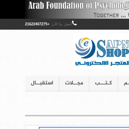
اتصل بنا الآن:
+21622407275
ـم
كـتـــب
مجــلات
استقبــال