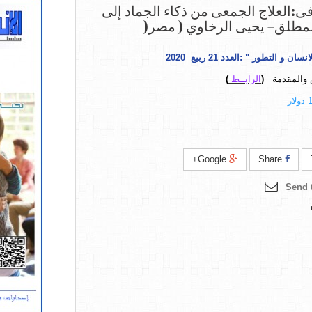
ى:العلاج الجمعى من ذكاء الجماد إلى
مطلق– يحيى الرخاوي ( مصر(
انسان و التطور
" :
العدد 21 ربيع 2020
 والمقدمة
(
الرابــط
)
Google+
Share
Send t