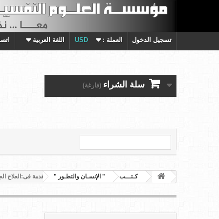
تسجيل الدخول
العملة :
USD
اللغة العربية
اتصل
سلة الشراء
(فارغة)
كـتـــب
" الإنسـان والتطـور "
مقدمة فى:العلاج ال