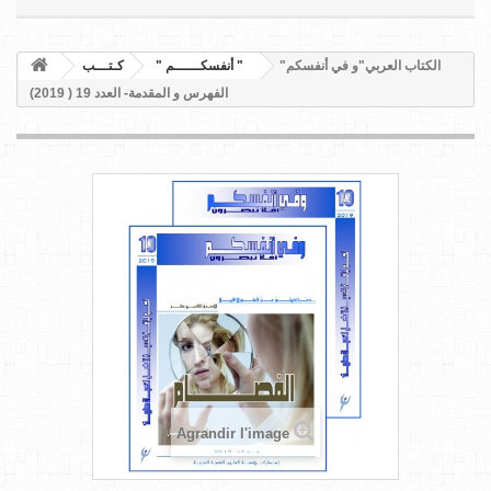
الكتاب العربي"و في أنفسكم"
" أنفسكــــــم "
كـتـــب
الفهرس و المقدمة- العدد 19 ( 2019)
Agrandir l'image