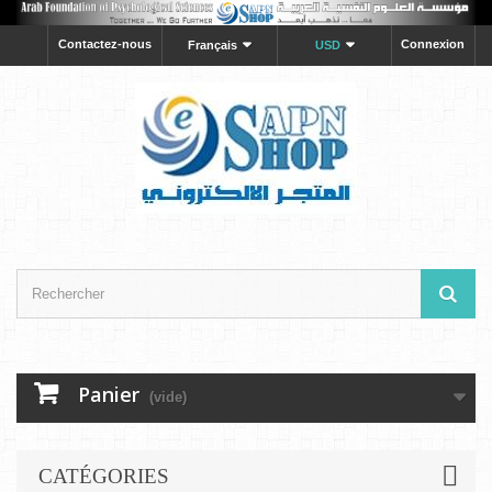
Contactez-nous
Connexion
Français
USD
Panier
(vide)
CATÉGORIES