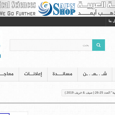
 بنا
شـ . ـعـ . ـن
مسانـــدة
إعلانــات
معاجــ
صيف & خريف 2019 )