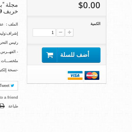
$0.00
خريف 2019 )
الكمية
الملف
:
عقا
إ
شراف
:
وليد
رئيس التحري
-
الفهــرس و
أضف للسلة
ملخصـــات ك
-
نسخة إلكتر
Tweet
o a friend
طباعة