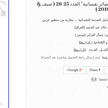
مجلة "بصائر نفسانية" العدد 25-26 ( صيف &
بيل الصدمة النفسانية ... مقاربة من منظور عربي
 خالد عبد الحميد (
العراق)
ر
:
جمال التركي (تونس
)
 الإفتتاحية
( الرابــط
)
امــل
العــدد
(الرابــط
)
ونية
)يتم إرسال رابط التحميل مباشرة بعد الشراء(
Google+
Share
Send t