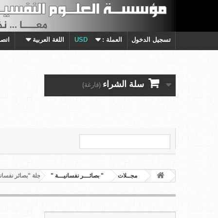
تسجيل الدخول
العملة :
USD
اللغة العربية
اتصل
سلة الشراء
(فارغة)
مجــلات
" بصائـــر نفسانيـــة "
مجلة "بصائر نفسانية" العدد 25-26 ( 