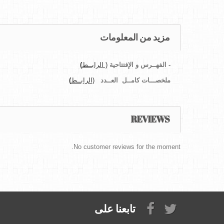
مزيد من المعلومات
-
الفهــرس و الإفتتاحية
( الرابــط
)
ملخصـــات كامــل
العــدد
(الرابــط
)
REVIEWS
No customer reviews for the moment.
تابعنا على