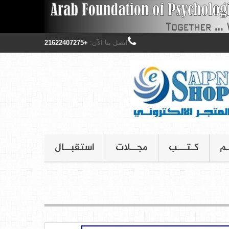
اتصل بنا الآن:
+21622407275
ـم
كـتـــب
مجــلات
استقبــال