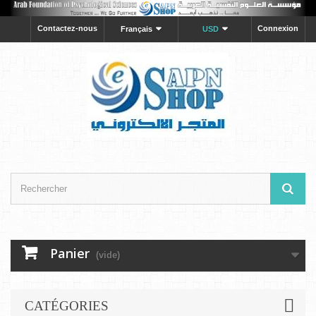
Contactez-nous
Connexion
Français
USD
Panier
(vide)
CATÉGORIES