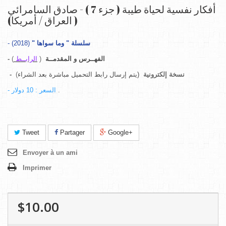
أفكار نفسية لحياة طيبة ( جزء 7 ) - صادق السامرائي
( العراق / أمريكا)
-
"
وما سواها
"
سلسلة
(2018)
-
)
الرابــط
(
الفهــرس و المقدمــة
-
)
(يتم إرسال رابط التحميل مباشرة بعد الشراء
نسخة إلكترونية
- السعر : 10 دولار
.
Tweet
Partager
Google+
Envoyer à un ami
Imprimer
$10.00