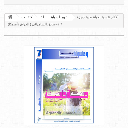
أفكار نفسية لحياة طيبة ( جزء
" ومـا سواهــــــا "
كـتـــب
7 ) - صادق السامرائي ( العراق / أمريكا)
Agrandir l'image