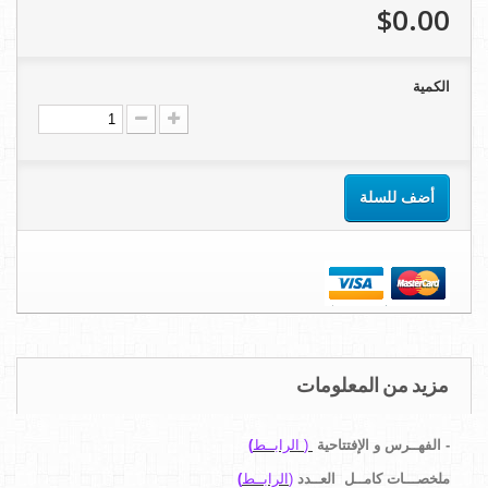
$0.00
الكمية
أضف للسلة
مزيد من المعلومات
-
الفهــرس و الإفتتاحية
(
الرابــط
)
ملخصـــات كامــل
العــدد
(
الرابــط
)