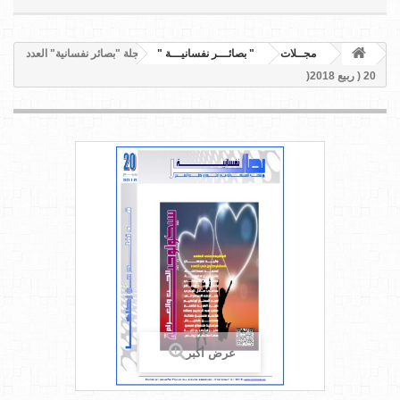
مجــلات
" بصائـــر نفسانيـــة "
مجلة "بصائر نفسانية" العدد
20 ( ربيع 2018(
عرض أكبر