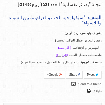
مجلة "بصائر نفسانية" العدد 20 ( ربيع 2018(
الملف
:
"سيكولوجية الحب والغرام.... بين السواء
واللاسواء
"
إ
شراف
:
وليد سرحان ( الأردن)
رئيس التحرير
:
جمال التركي (تونس
)
-
الفهــرس و الإفتتاحية
(
الرابــط
)
ملخصـــات كامــل
العــدد
(
الرابــط
)
-
نسخة إلكترونية
)
يتم إرسال رابط التحميل مباشرة بعد الشراء
(
Google+
Share
Tweet
Send to a friend
طباعة