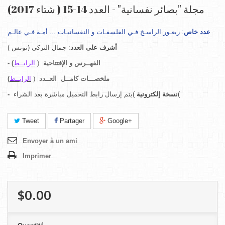
مجلة "بصائر نفسانية" - العدد 14-15 ( شتاء 2017)
عدد خاص
: زيعـور الراسـخ فـي الفلسفـات و النفسانيـات ... أمـة فـي عالـم
أشرف على العدد
: جمال التركي (تونس )
الفهــرس و الإفتتاحية
(
الرابــط
)
-
ملخصـــات كامــل
العــدد
(
الرابــط
)
)يتم إرسال رابط التحميل مباشرة بعد الشراء(
نسخة إلكترونية
-
Tweet
Partager
Google+
Envoyer à un ami
Imprimer
$0.00