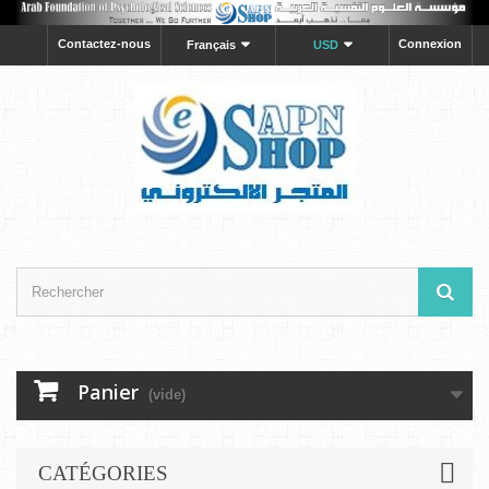
Contactez-nous
Connexion
Français
USD
Panier
(vide)
CATÉGORIES