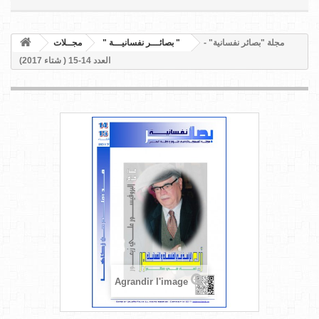
مجلة "بصائر نفسانية" -
" بصائـــر نفسانيـــة "
مجــلات
العدد 14-15 ( شتاء 2017)
Agrandir l'image