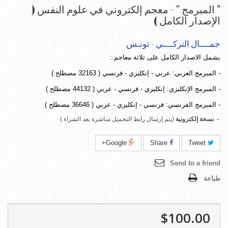
" المبرمج " - معجم إلكتروني في علوم النفس (
الإصدار الكامل )
جمــــال التركــــي - تونـس
يشمل الاصدار الكامل على ثلاثة معاجم :
-
المبرمج
العربي: عربي - إنكليزي - فرنسي
( 32163 مصطلح )
-
المبرمج
الإنكليزي: إنكليزي - فرنسي
- عربي ( 44132 مصطلح )
-
المبرمج
الفرنسي
: فرنسي
- إنكليزي - عربي
( 36646 مصطلح )
-
نسخة إلكترونية
(يتم إرسال رابط التحميل مباشرة بعد الشراء )
Google+
Share
Tweet
Send to a friend
طباعة
$100.00