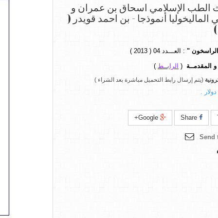
 الطب الإسلامي اسحاق بن عمران و
 الماليخوليا أنموذجا - بن احمد قويدر (
)
الراسخون "
:
العـــدد 04 (
2013 )
و المقدمــة
(
الرابــط
)
رونية
(يتم إرسال رابط التحميل مباشرة بعد الشراء )
Google+
Share
Send t