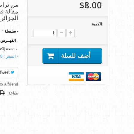
$8.00
من تراث
مقالة في
الجزائر 
الكمية
- سلسلة " 
-
الفهــرس 
-
نسخة إلكت
أضف للسلة
- السعر : 8 دولار .
Tweet
o a friend
طباعة