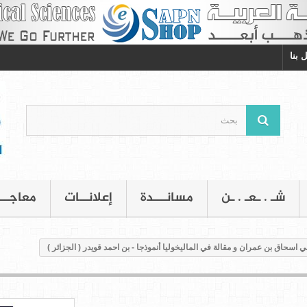
 بنا
شـ . ـعـ . ـن
مسانـــدة
إعلانــات
معاجــ
اسحاق بن عمران و مقالة في الماليخوليا أنموذجا - بن احمد قويدر ( الجزائر )