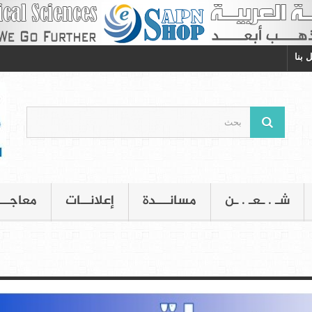
 بنا
شـ . ـعـ . ـن
مسانـــدة
إعلانــات
معاجــ