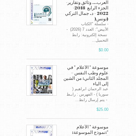
العرب... وثائق وتقارير-
الجزء الرابع 2018-
2022 - د. جمال التركي
(تونس(
- سلسلة "الكتاب
الأبيض": العدد 7 (2026) -
نسخة إلكترونية: رابط
التحميل...
$0.00
موسوعة " الأعلام " في
علوم وطب النفس –
المجلد الثاني: من الشين
إلى الياء
عبد الرحمان ابراهيم (
سوريا ) - الفهرس : رابـط
- يتم إرسال رابط...
$25.00
موسوعة " الأعلام
":نموذج الموسوعة: