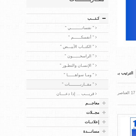
كـتـــب
" نفسانـــــــــي "
" أنفسكــــــم "
" الكتــاب الأبيـــض "
" الراسخــــــون "
" الإنسـان والتطـور "
الترتيب بـ
" ومـا سواهــــــا "
" مقــاربـــــــــات "
قريـــب ... إذا دعــــان
معاجـــم
مجــلات
إعلانــات
مسانـــدة