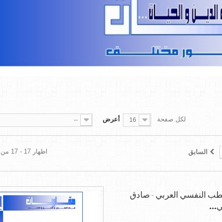
لكل صفحة
أعرض
--
16
اظهار 17 - 17 من 17 العناصر
السابق
ب النفسي العربي - صادق
...