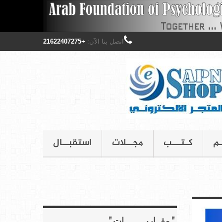
اتصل بنا الآن:
+21622407275
ـم
كـتـــب
مجــلات
استقبــال
" مقــاربـــــــــات "