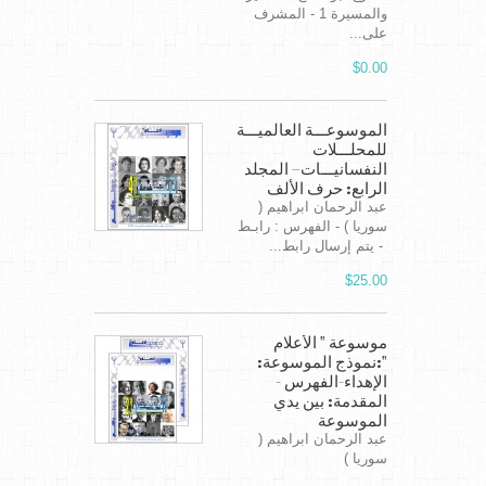
والمسيرة 1 - المشرف
على...
$0.00
الموسوعـــة العالميـــة
للمحلـــلات
النفسانيـــات– المجلد
الرابع: حرف الألف
عبد الرحمان ابراهيم (
سوريا ) - الفهرس : رابـط
- يتم إرسال رابط...
$25.00
موسوعة " الأعلام
":نموذج الموسوعة:
الإهداء-الفهرس -
المقدمة: بين يدي
الموسوعة
عبد الرحمان ابراهيم (
سوريا )