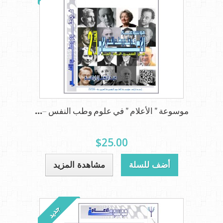
موسوعة " الأعلام " في علوم وطب النفس –...
$25.00
أضف للسلة
مشاهدة المزيد
جديد